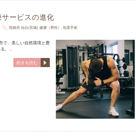
療サービスの進化
投稿先
仙台(宮城)
,
健康（男性）
,
包茎手術
都市で、美しい自然環境と豊
る。…
続きを読む