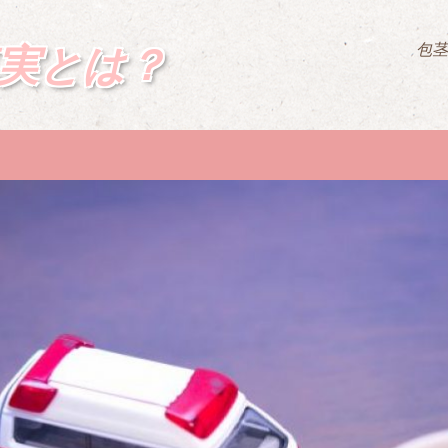
実とは？
包茎