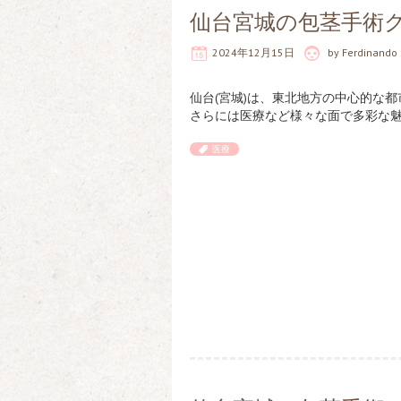
仙台宮城の包茎手術
2024年12月15日
by
Ferdinando
仙台(宮城)は、東北地方の中心的な
さらには医療など様々な面で多彩な
医療