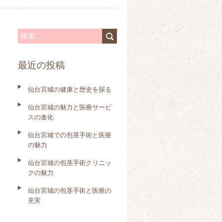
検
索
最近の投稿
:
仙台宮城の健康と歴史を探る
仙台宮城の魅力と医療サービ
スの進化
仙台宮城での包茎手術と医療
の魅力
仙台宮城の包茎手術クリニッ
クの魅力
仙台宮城の包茎手術と医療の
充実