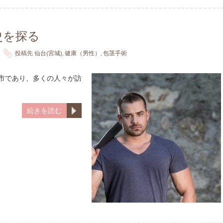
史を探る
投稿先
仙台(宮城)
,
健康（男性）
,
包茎手術
都市であり、多くの人々が訪
続きを読む