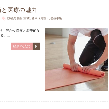
術と医療の魅力
投稿先
仙台(宮城)
,
健康（男性）
,
包茎手術
あり、豊かな自然と歴史的な
る。…
続きを読む